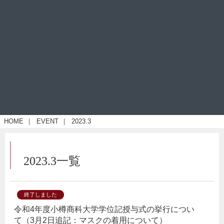
HOME
｜
EVENT
｜
2023.3
2023.3一覧
終了しました
令和4年度小樽商科大学学位記授与式の挙行につい
て（3月2日追記：マスクの着用について）