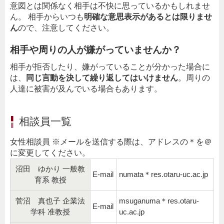
意図とは関係なく相手は不快に思っているかもしれませ
ん。 相手からいつも
明確な意思表示があるとは限りませ
ん
ので、注意してください。
相手や周りの人が嫌がっていませんか？
相手が拒否したり、嫌がっていることが分かった場合に
は、
同じ言動を決して繰り返してはいけません
。周りの
人達に被害が及んでいる場合もあります。
相談員一覧
女性相談員 ※メールを送信する際は、アドレスの＊を＠
に変更してください。
沼田 ゆかり 一般教
E-mail
numata＊res.otaru-uc.ac.jp
育系 教授
菅沼 真也子 企業法
msuganuma＊res.otaru-
E-mail
学科 准教授
uc.ac.jp