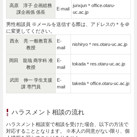
高原 淳子 企画総務
junxjun＊office.otaru-
E-mail
課企画係 係長
uc.ac.jp
男性相談員 ※メールを送信する際は、アドレスの＊を＠
に変更してください。
西永 亮 一般教育系
E-
nishiryo＊res.otaru-uc.ac.jp
教授
mail
岡田 龍哉 商学科 准
E-
tokada＊res.otaru-uc.ac.jp
教授
mail
武田 伸一 学生支援
E-
takeda＊office.otaru-uc.ac.jp
課 専門員
mail
ハラスメント相談の流れ
ハラスメント相談室で相談を受けた場合、以下の方法で
対応することとなります。 ※本人の同意がない限り、個