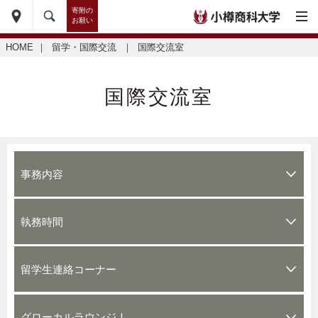
寄附の
お願い
HOME
｜
留学・国際交流
｜
国際交流室
国際交流室
事務内容
執務時間
留学生連絡コーナー
グローカルラウンジⅠ