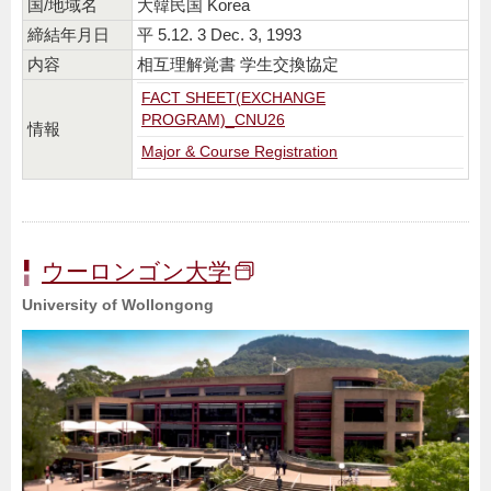
国/地域名
大韓民国 Korea
締結年月日
平 5.12. 3 Dec. 3, 1993
内容
相互理解覚書 学生交換協定
FACT SHEET(EXCHANGE
PROGRAM)_CNU26
情報
Major & Course Registration
ウーロンゴン大学
University of Wollongong