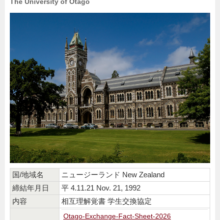
The University of Otago
国/地域名
ニュージーランド New Zealand
締結年月日
平 4.11.21 Nov. 21, 1992
内容
相互理解覚書 学生交換協定
Otago-Exchange-Fact-Sheet-2026