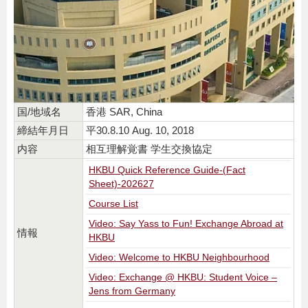
国/地域名
香港 SAR, China
締結年月日
平30.8.10 Aug. 10, 2018
内容
相互理解覚書 学生交換協定
HKBU Quick Reference Guide-(Fact
Sheet)-202627
Course List
Video: Say Yass to Fun! Exchange Abroad at
情報
HKBU
Video: Welcome to HKBU Neighbourhood
Video: Exchange @ HKBU: Student Voice –
Jens from Germany