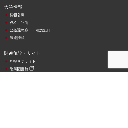
大学情報
情報公開
点検・評価
公益通報窓口・相談窓口
調達情報
関連施設・サイト
札幌サテライト
附属図書館
情報総合センター
ビジネス相談
寄附金のお願い
エネルギー電力使用状況
22:29
96
現在電力
kW