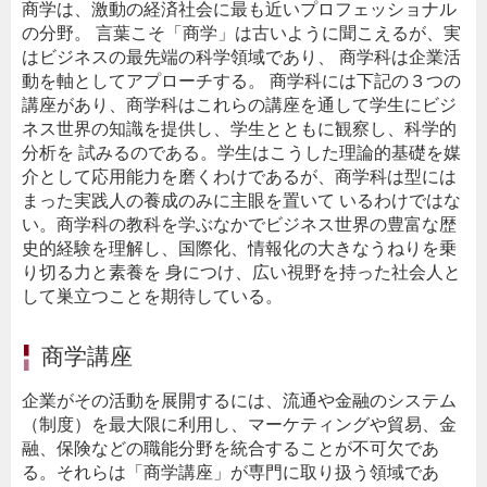
商学は、激動の経済社会に最も近いプロフェッショナル
の分野。 言葉こそ「商学」は古いように聞こえるが、実
はビジネスの最先端の科学領域であり、 商学科は企業活
動を軸としてアプローチする。 商学科には下記の３つの
講座があり、商学科はこれらの講座を通して学生にビジ
ネス世界の知識を提供し、学生とともに観察し、科学的
分析を 試みるのである。学生はこうした理論的基礎を媒
介として応用能力を磨くわけであるが、商学科は型には
まった実践人の養成のみに主眼を置いて いるわけではな
い。商学科の教科を学ぶなかでビジネス世界の豊富な歴
史的経験を理解し、国際化、情報化の大きなうねりを乗
り切る力と素養を 身につけ、広い視野を持った社会人と
して巣立つことを期待している。
商学講座
企業がその活動を展開するには、流通や金融のシステム
（制度）を最大限に利用し、マーケティングや貿易、金
融、保険などの職能分野を統合することが不可欠であ
る。それらは「商学講座」が専門に取り扱う領域であ