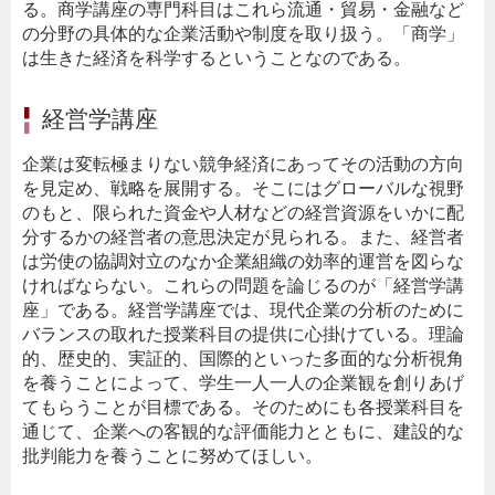
る。商学講座の専門科目はこれら流通・貿易・金融など
の分野の具体的な企業活動や制度を取り扱う。「商学」
は生きた経済を科学するということなのである。
経営学講座
企業は変転極まりない競争経済にあってその活動の方向
を見定め、戦略を展開する。そこにはグローバルな視野
のもと、限られた資金や人材などの経営資源をいかに配
分するかの経営者の意思決定が見られる。また、経営者
は労使の協調対立のなか企業組織の効率的運営を図らな
ければならない。これらの問題を論じるのが「経営学講
座」である。経営学講座では、現代企業の分析のために
バランスの取れた授業科目の提供に心掛けている。理論
的、歴史的、実証的、国際的といった多面的な分析視角
を養うことによって、学生一人一人の企業観を創りあげ
てもらうことが目標である。そのためにも各授業科目を
通じて、企業への客観的な評価能力とともに、建設的な
批判能力を養うことに努めてほしい。