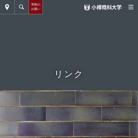
寄附の
お願い
リンク