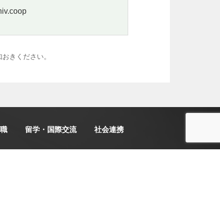
v.coop
知おきください。
職
留学・国際交流
社会連携
エネルギー電力使用状況
18:04
141
現在電力
kW