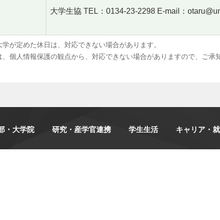
大学生協 TEL：0134-23-2298 E-mail：otaru@uni
大学が定めた休日は、対応できない場合があります。
は、個人情報保護の観点から、対応できない場合がありますので、ご承
部・大学院
研究・産学官連携
学生生活
キャリア・就
大学情報
関連施設・サイト
情報公開
札幌サテライト
点検・評価
附属図書館
公益通報窓口・相談窓口
情報総合センター