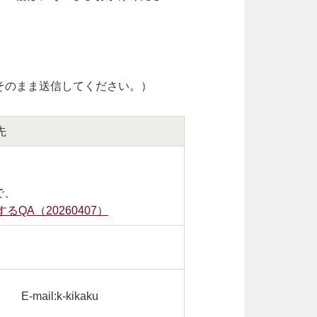
生協は、そのまま送信してください。）
先
で、
るQA（20260407）
E-mail:k-kikaku