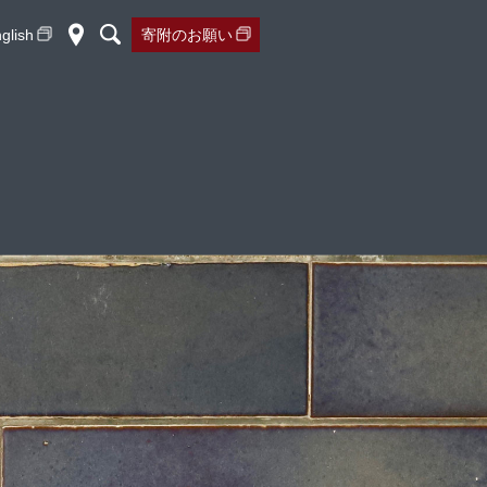
glish
寄附の
お願い