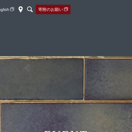
glish
寄附の
お願い