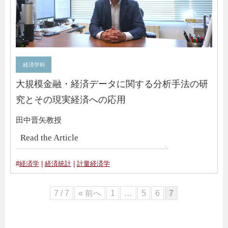
経済学科
大規模金融・経済データに関する分析手法の研
究とその現実経済への応用
田中晋矢教授
Read the Article
#
経済学
|
経済統計
|
計量経済学
7 / 7
« 前へ
1
…
5
6
7