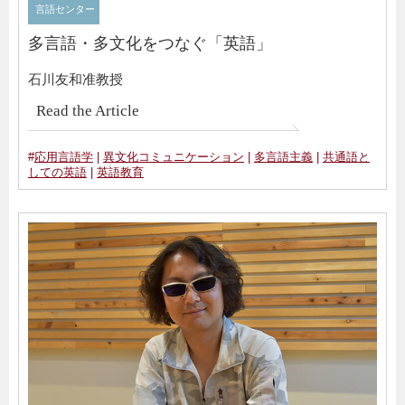
言語センター
多言語・多文化をつなぐ「英語」
石川友和准教授
Read the Article
#
応用言語学
|
異文化コミュニケーション
|
多言語主義
|
共通語と
しての英語
|
英語教育