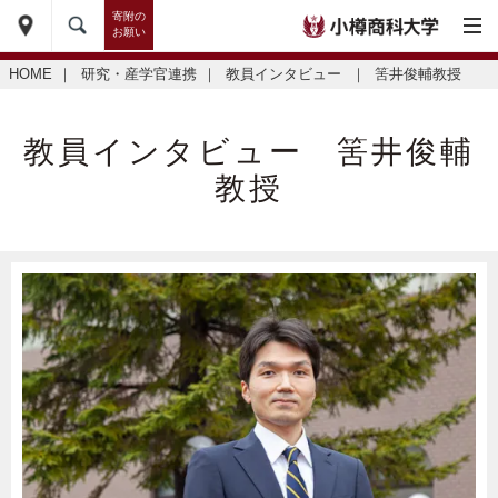
寄附の
お願い
HOME
｜
研究・産学官連携
｜
教員インタビュー
｜
筈井俊輔教授
教員インタビュー 筈井俊輔
教授