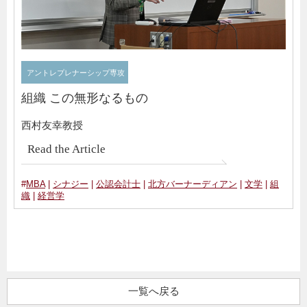
アントレプレナーシップ専攻
組織 この無形なるもの
西村友幸教授
Read the Article
#
MBA
|
シナジー
|
公認会計士
|
北方バーナーディアン
|
文学
|
組
織
|
経営学
一覧へ戻る