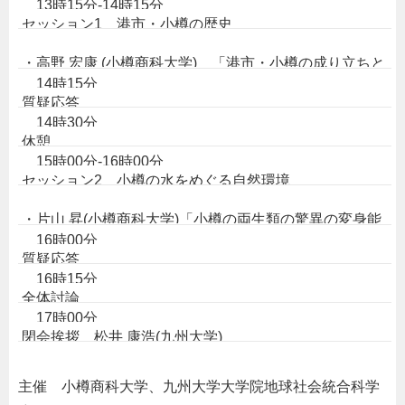
13時15分-14時15分
セッション1 港市・小樽の歴史
・高野 宏康 (小樽商科大学) 「港市・小樽の成り立ちと
14時15分
変遷」
質疑応答
・鬼丸 武士 (九州大学) 「港市としての近代小樽の魅
14時30分
力:アジアの他の港市との比較から」
休憩
・鈴木 英明 (国立民族学博物館) 「港市間ネットワーク
15時00分-16時00分
のなかに小樽を位置づける」
セッション2 小樽の水をめぐる自然環境
・片山 昇(小樽商科大学)「小樽の両生類の驚異の変身能
16時00分
力」
質疑応答
・山本 亜生 (小樽市総合博物館) 勝納川に生息する希少
16時15分
な水生昆虫ナガレカタビロアメンボについて」
全体討論
・荒谷 邦雄 (九州大学)「小樽の昆虫相ー気候変動が生ん
17時00分
だ北海道の生物多様性ホットスポットー」
閉会挨拶 松井 康浩(九州大学)
主催 小樽商科大学、九州大学大学院地球社会統合科学