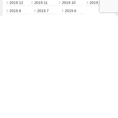
2019.12
2019.11
2019.10
2019.9
2019.8
2019.7
2019.6
小樽商科大学について
教育・学部・大学院
研究・産学官連携
学生生活
キャリア・就職
留学・国際交流
社会連携