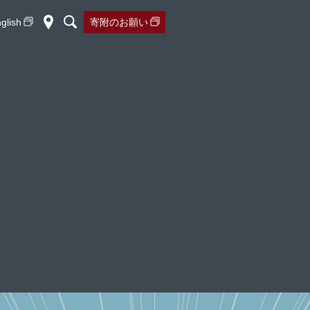
glish
寄附の
お願い