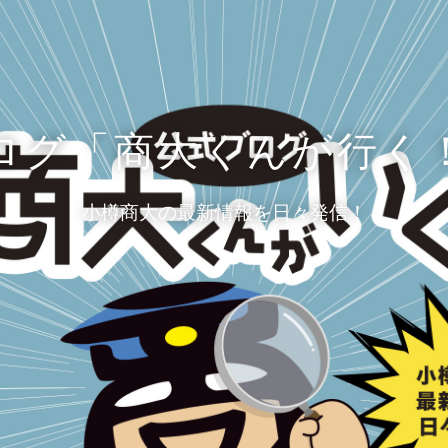
ログ「商大くんが行く
小樽商大の最新情報を日々発信！