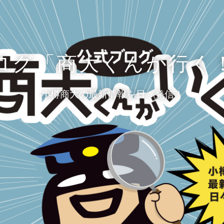
ログ「商大くんが行く
小樽商大の最新情報を日々発信！