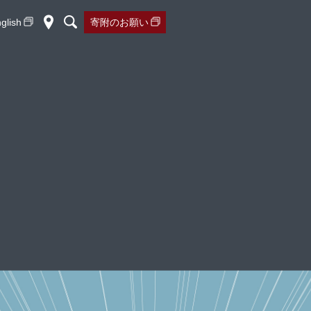
glish
寄附の
お願い