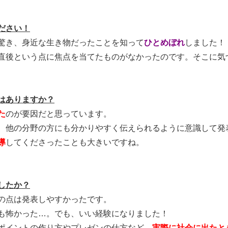
ださい！
驚き、身近な生き物だったことを知って
ひとめぼれ
しました！
直後という点に焦点を当てたものがなかったのです。そこに気
はありますか？
た
のが要因だと思っています。
、他の分野の方にも分かりやすく伝えられるように意識して発
導
してくださったことも大きいですね。
したか？
の点は発表しやすかったです。
も怖かった
…
。でも、いい経験になりました！
ポイントの作り方やプレゼンの仕方など、
実際に社会に出たと