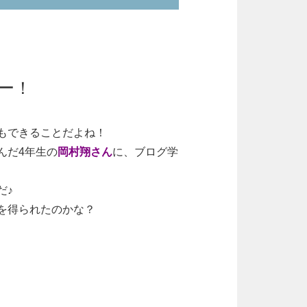
ー！
もできることだよね！
んだ
4
年生の
岡村翔さん
に、ブログ学
だ♪
を得られたのかな？