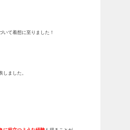
づいて着想に至りました！
表しました。
きに役立つような経験
も得ることが