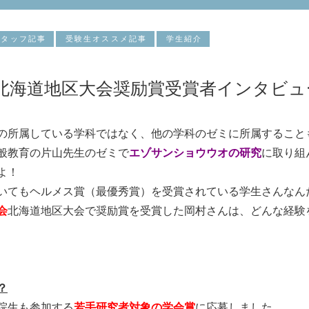
スタッフ記事
受験生オススメ記事
学生紹介
北海道地区大会奨励賞受賞者インタビュ
の所属している学科ではなく、他の学科のゼミに所属すること
般教育の片山先生のゼミで
エゾサンショウウオの研究
に取り組
よ！
いてもヘルメス賞（最優秀賞）を受賞されている学生さんなん
会
北海道地区大会で奨励賞を受賞した岡村さんは、どんな経験
？
院生も参加する
若手研究者対象の学会賞
に応募しました。