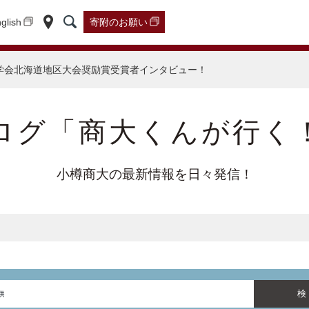
glish
寄附の
お願い
学会北海道地区大会奨励賞受賞者インタビュー！
ログ「商大くんが行く
小樽商大の最新情報を日々発信！