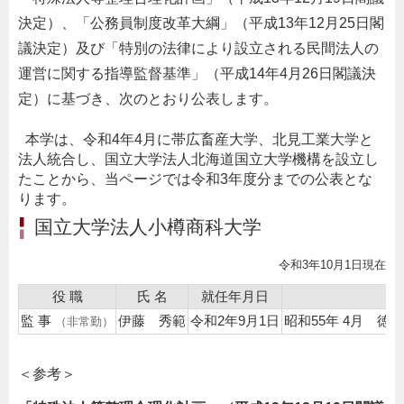
決定）、「公務員制度改革大綱」（平成13年12月25日閣
議決定）及び「特別の法律により設立される民間法人の
運営に関する指導監督基準」（平成14年4月26日閣議決
定）に基づき、次のとおり公表します。
本学は、令和4年4月に帯広畜産大学、北見工業大学と
法人統合し、国立大学法人北海道国立大学機構を設立し
たことから、当ページでは令和3年度分までの公表とな
ります。
国立大学法人小樽商科大学
令和3年10月1日現在
役 職
氏 名
就任年月日
監 事
伊藤 秀範
令和2年9月1日
昭和55年 4月 徳
（非常勤）
＜参考＞