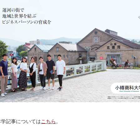
」の本学記事については
こちら
。