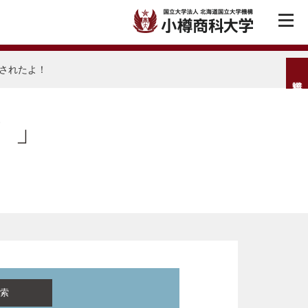
載されたよ！
！」