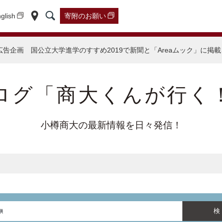
glish
寄附の
お願い
広告企画 国公立大学進学のすすめ2019で新聞と「Areaムック」に掲
ログ「商大くんが行く
小樽商大の最新情報を日々発信！