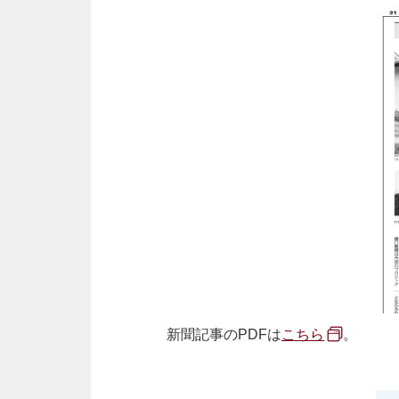
新聞記事のPDFは
こちら
。