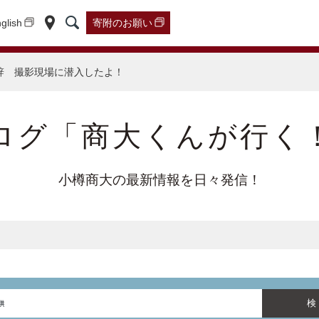
glish
寄附の
お願い
辞 撮影現場に潜入したよ！
ログ「商大くんが行く
小樽商大の最新情報を日々発信！