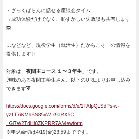
・ざっくばらんに話せる座談会タイム
→成功体験だけでなく、恥ずかしい失敗談も共有します
🙈
…などなど、現役学生（就活生）だからこそ！の情報を
提供します✨
対象は「
夜間主コース １〜３年生
」です。
興味のある夜間主学生さん、以下のURLよりお申し込み
できます🔻
https://docs.google.com/forms/d/e/1FAIpQLSdPs-w-
yz1T7iKMbBS85yW-k9aRX5C-
_Gl7W2TdHl8ZKPRR7A/viewform
※申込締切は4/19(金)23:59までです。