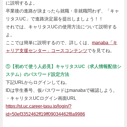
に説明するよ。
卒業後の進路が決まったら就職・非就職問わず、「キャ
リタスUC」で進路決定届を提出しましょう！！
それでは、キャリタスUCの使用方法について説明する
よ。
ここでは簡単に説明するので、詳しくは、
manaba「キ
ャリア支援センター」コースコンテンツ
でを見てね。
①【初めて使う人必見】キャリタスUC（求人情報配信シ
ステム）のパスワード設定方法
下記URLからログインしてね。
IDは学生番号、仮パスワードはmanabaで確認しよう。
・キャリタスUCログイン画面URL
https://st.uc.career-tasu.jp/login/?
id=50ef3352462ff19ff09034462f8a9986