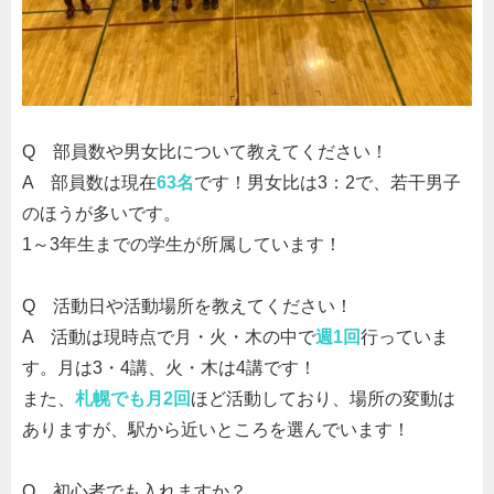
Q
部員数や男女比について教えてください！
A
部員数は現在
63名
です！男女比は
3
：2で、若干男子
のほうが多いです。
1
～
3
年生までの学生が所属しています！
Q
活動日や活動場所を教えてください！
A
活動は現時点で月・火・木の中で
週1回
行っていま
す。月は
3
・4講、火・木は4講です！
また、
札幌でも月2回
ほど活動しており、場所の変動は
ありますが、駅から近いところを選んでいます！
Q
初心者でも入れますか？