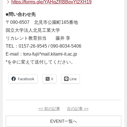
https://forms.gle/YAHqZRBBpvYt2XH19
■問い合わせ先
〒090-8507 北見市公園町165番地
国立大学法人北見工業大学
リカレント教育担当 藤井 享
TEL：0157-26-9545 / 090-8034-5406
E-mail：toru-fujii*mail.kitami-it.ac.jp
*を＠に変えて送付してください。
Facebook
Line
<<
前の記事
次の記事
>>
EVENT一覧へ