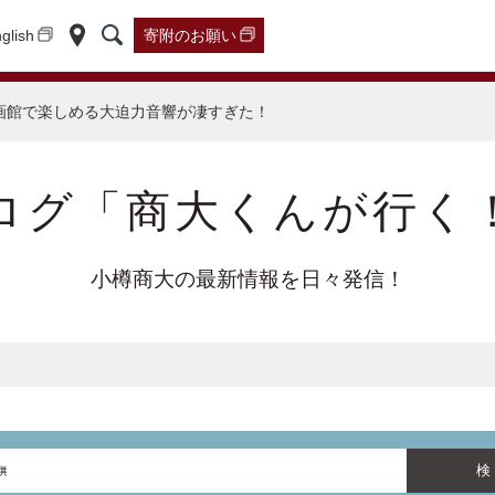
glish
寄附の
お願い
画館で楽しめる大迫力音響が凄すぎた！
ログ「商大くんが行く
小樽商大の最新情報を日々発信！