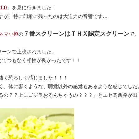
1.0
」を見に行きました！
すが、特に印象に残ったのは大迫力の音響です…
７番スクリーンはＴＨＸ認定スクリーン
ネマ小樽
の
で
クリーンで上映されました。
0はとてつもなく相性が良かったです！！
凄く恐ろしく感じました！！！
く、体に響くような、聴覚以外の感覚もあるような感じでした
るの？？上にゴジラおるんちゃうの？？？」とエセ関西弁が出