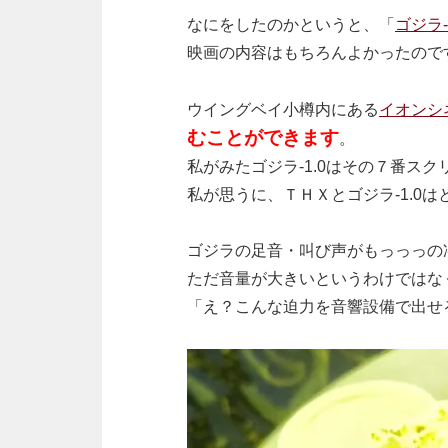
なにをしたのかというと、「
ゴジラ-
映画の内容はもちろんよかったので
ウイングベイ小樽内にある
イオンシ
むことができます
。
私がみた
ゴジラ-1.0はその７番ス
私が思うに、ＴＨＸとゴジラ
-1.
ゴジラの足音・叫び声がもっっっの
ただ音量が大きいというわけではな
「え？こんな迫力を音響設備で出せ