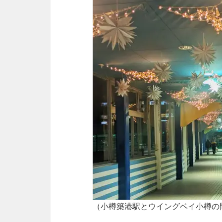
（小樽築港駅とウイングベイ小樽の