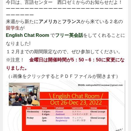
今日は、言語センター 西口ゼミからのお知らせだよ！
ーーーーーーーーーーーーーーーーーーーーーーーーー
ーーーーーー
来週から新たに
アメリカ
と
フランス
から来ている２名の
留学生
が
English Chat Room
で
フリー英会話
をしてくれることに
なりました!
１２月までの期間限定なので、ぜひ参加してください。
※注意！
金曜日は開催時間が5：50－6：50に変更にな
りました。
（↓画像をクリックするとＰＤＦファイルが開きます）