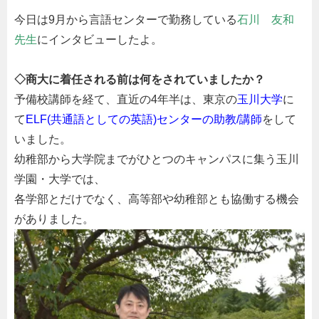
今日は9月から言語センターで勤務している
石川 友和
先生
にインタビューしたよ。
◇商大に着任される前は何をされていましたか？
予備校講師を経て、直近の
4
年半は、東京の
玉川大学
に
て
ELF(共通語としての英語)センターの助教/講師
をして
いました。
幼稚部から大学院までがひとつのキャンパスに集う玉川
学園・大学では、
各学部とだけでなく、高等部や幼稚部とも協働する機会
がありました。