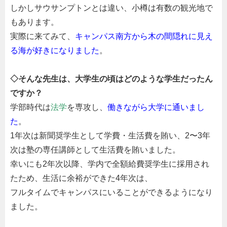
しかしサウサンプトンとは違い、小樽は有数の観光地で
もあります。
実際に来てみて、
キャンパス南方から木の間隠れに見え
る海が好きになりました
。
◇そんな先生は、大学生の頃はどのような学生だったん
ですか？
学部時代は
法学
を専攻し、
働きながら大学に通いまし
た
。
1年次は新聞奨学生として学費・生活費を賄い、
2
〜
3
年
次は塾の専任講師として生活費を賄いました。
幸いにも
2
年次以降、学内で全額給費奨学生に採用され
たため、生活に余裕ができた
4
年次は、
フルタイムでキャンパスにいることができるようになり
ました。