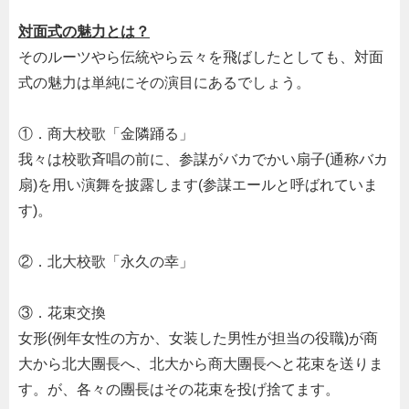
対面式の魅力とは？
そのルーツやら伝統やら云々を飛ばしたとしても、対面
式の魅力は単純にその演目にあるでしょう。
①．商大校歌「金隣踊る」
我々は校歌斉唱の前に、参謀がバカでかい扇子
(
通称バカ
扇
)
を用い演舞を披露します
(
参謀エールと呼ばれていま
す
)
。
②．北大校歌「永久の幸」
③．花束交換
女形
(
例年女性の方か、女装した男性が担当の役職
)
が商
大から北大團長へ、北大から商大團長へと花束を送りま
す。が、各々の團長はその花束を投げ捨てます。