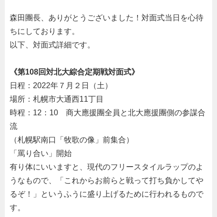
森田團長、ありがとうございました！対面式当日を心待
ちにしております。
以下、対面式詳細です。
《第108回対北大綜合定期戦対面式》
日程：
2022
年７月２日（土）
場所：札幌市大通西
11
丁目
時程：
12
：
10
商大應援團全員と北大應援團側の参謀合
流
（札幌駅南口「牧歌の像」前集合）
「罵り合い」開始
有り体にいいますと、現代のフリースタイルラップのよ
うなもので、「これからお前らと戦って打ち負かしてや
るぞ！」というふうに盛り上げるために行われるもので
す。