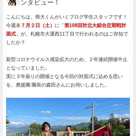
ンタビュー！
こんにちは、商大くんがいくブログ学生スタッフです！
今週末
７月２日（土）
に「
第108回対北大綜合定期戦対
面式
」が、札幌市大通西
11
丁目で行われるのはご存知で
したか？
新型コロナウイルス感染拡大のため、２年連続開催中止
となっていました。
実に３年振りの開催となる今回の対面式に込める思い
を、應援團 團長の森田さんにお伺いしました。