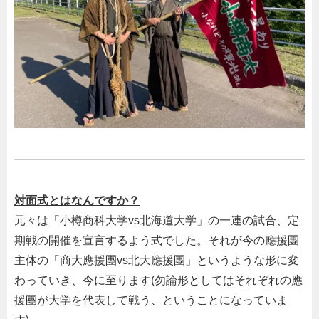
対面式とはなんですか？
元々は「小樽商科大学
vs
北海道大学」の一連の試合、定
期戦の開催を宣言するよう式でした。それが今の應援團
主体の「商大應援團
vs
北大應援團」というような形に変
わっていき、今に至ります
(
勿論形としてはそれぞれの應
援團が大学を代表して戦う、ということになっていま