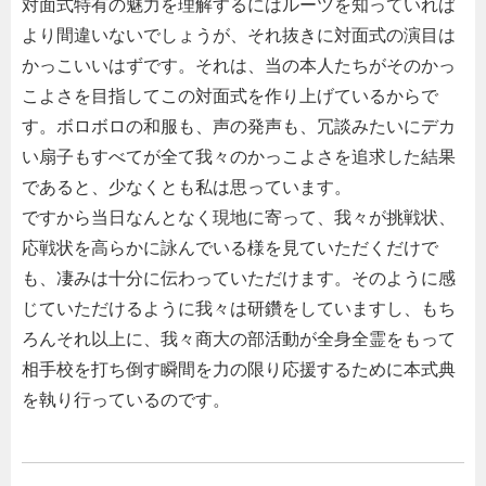
対面式特有の魅力を理解するにはルーツを知っていれば
より間違いないでしょうが、それ抜きに対面式の演目は
かっこいいはずです。それは、当の本人たちがそのかっ
こよさを目指してこの対面式を作り上げているからで
す。ボロボロの和服も、声の発声も、冗談みたいにデカ
い扇子もすべてが全て我々のかっこよさを追求した結果
であると、少なくとも私は思っています。
ですから当日なんとなく現地に寄って、我々が挑戦状、
応戦状を高らかに詠んでいる様を見ていただくだけで
も、凄みは十分に伝わっていただけます。そのように感
じていただけるように我々は研鑽をしていますし、もち
ろんそれ以上に、我々商大の部活動が全身全霊をもって
相手校を打ち倒す瞬間を力の限り応援するために本式典
を執り行っているのです。