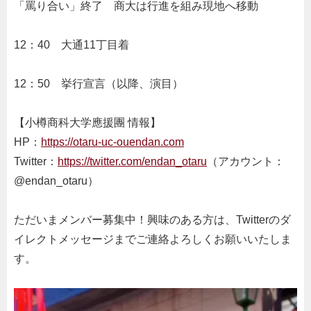
「罵り合い」終了 商大は行進を組み現地へ移動
12：40 大通11丁目着
12：50 挙行宣言（以降、演目）
【小樽商科大学應援團 情報】
HP：
https://otaru-uc-ouendan.com
Twitter：
https://twitter.com/endan_otaru
（アカウント：
@endan_otaru
）
ただいまメンバー募集中！興味のある方は、
Twitter
のダ
イレクトメッセージまでご連絡よろしくお願いいたしま
す。