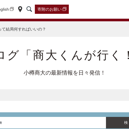
glish
寄附の
お願い
って結局何すればいいの？
ログ「商大くんが行く
小樽商大の最新情報を日々発信！