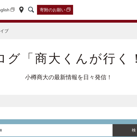
glish
寄附の
お願い
カイブ
ログ「商大くんが行く
小樽商大の最新情報を日々発信！