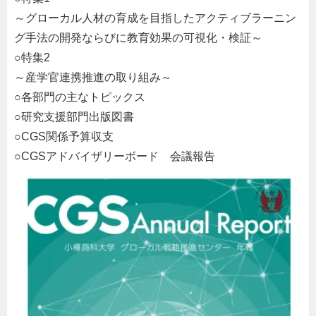
～グローカル人材の育成を目指したアクティブラーニン
グ手法の開発ならびに教育効果の可視化・検証～
○特集2
～産学官連携推進の取り組み～
○各部門の主なトピックス
○研究支援部門出版図書
○CGS関係予算収支
○CGSアドバイザリーボード 会議報告