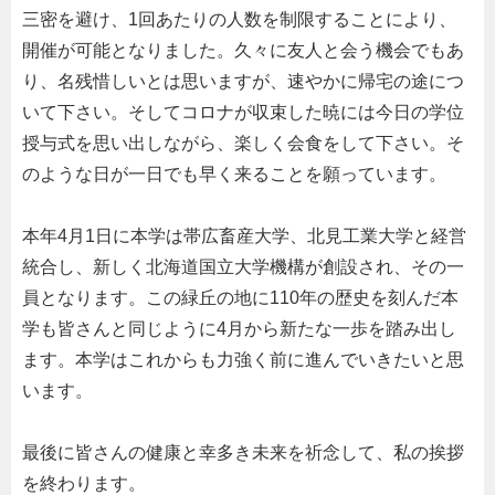
三密を避け、
1
回あたりの人数を制限することにより、
開催が可能となりました。久々に友人と会う機会でもあ
り、名残惜しいとは思いますが、速やかに帰宅の途につ
いて下さい。そしてコロナが収束した暁には今日の学位
授与式を思い出しながら、楽しく会食をして下さい。そ
のような日が一日でも早く来ることを願っています。
本年
4
月
1
日に本学は帯広畜産大学、北見工業大学と経営
統合し、新しく北海道国立大学機構が創設され、その一
員となります。この緑丘の地に
110
年の歴史を刻んだ本
学も皆さんと同じように
4
月から新たな一歩を踏み出し
ます。本学はこれからも力強く前に進んでいきたいと思
います。
最後に皆さんの健康と幸多き未来を祈念して、私の挨拶
を終わります。