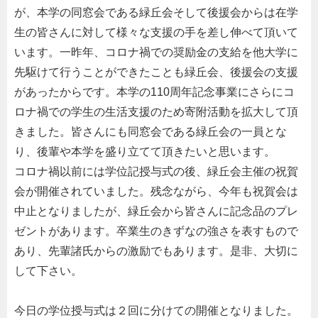
が、本学の同窓会である緑丘会そして後援会からは在学
生の皆さんに対して様々な支援の手を差し伸べて頂いて
います。一昨年、コロナ禍での奨励金の支給を他大学に
先駆けて行うことができたことも緑丘会、後援会の支援
があったからです。本学の
110
周年記念事業にさらにコ
ロナ禍での学生の生活支援のため寄附活動を拡大して頂
きました。皆さんにも同窓会である緑丘会の一員とな
り、後輩や本学を盛り立てて頂きたいと思います。
コロナ禍以前には学位記授与式の後、緑丘会主催の祝賀
会が開催されていました。残念ながら、今年も祝賀会は
中止となりましたが、緑丘会から皆さんに記念品のプレ
ゼントがあります。卒業生のきずなの強さを表すもので
あり、先輩諸氏からの激励でもあります。是非、大切に
して下さい。
今日の学位授与式は２回に分けての開催となりました。