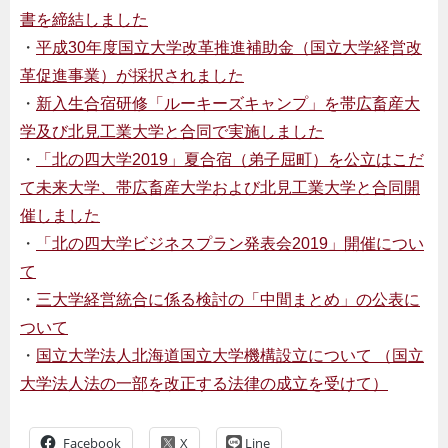
書を締結しました
・
平成30年度国立大学改革推進補助金（国立大学経営改
革促進事業）が採択されました
・
新入生合宿研修「ルーキーズキャンプ」を帯広畜産大
学及び北見工業大学と合同で実施しました
・
「北の四大学2019」夏合宿（弟子屈町）を公立はこだ
て未来大学、帯広畜産大学および北見工業大学と合同開
催しました
・
「北の四大学ビジネスプラン発表会2019」開催につい
て
・
三大学経営統合に係る検討の「中間まとめ」の公表に
ついて
・
国立大学法人北海道国立大学機構設立について （国立
大学法人法の一部を改正する法律の成立を受けて）
Facebook
Line