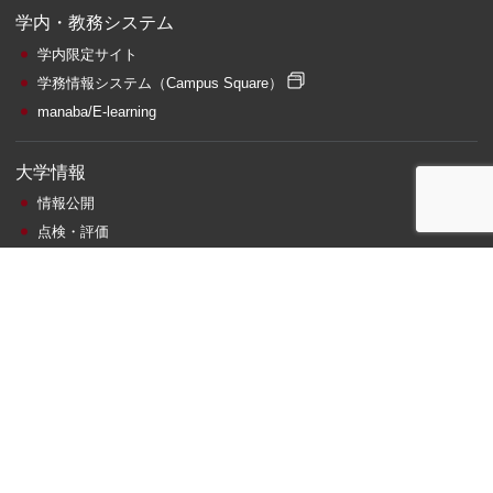
学内・教務システム
学内限定サイト
学務情報システム
（Campus Square）
manaba/E-learning
大学情報
情報公開
点検・評価
公益通報窓口・相談窓口
調達情報
関連施設・サイト
札幌サテライト
附属図書館
情報総合センター
ビジネス相談