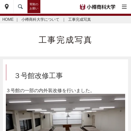
寄附の
お願い
HOME
｜
小樽商科大学について
｜
工事完成写真
工事完成写真
３号館改修工事
３号館の一部の内外装改修を行いました。