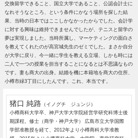
交換留学できること、国立大学であること、公認会計士に
なれそうなところ、という条件にかなう場所を探した結
果、当時の日本ではここしかなかったからでした。会計学
に対する興味は維持できませんでしたが、テニスと留学の
夢は実現しました。当時所属し、マーケティングの面白さ
を教えてくれたのが高宮城先生のゼミでした。まさか自分
が大学に戻り、今一緒に学生を教える立場、しかも時には
二人で一つの授業を担当することになるとは不思議なもの
です。妻も商大の出身。結婚を機に本籍地を商大の住所、
小樽市緑3丁目にしたんです。これ、本当です。
猪口 純路
（イノグチ ジュンジ）
小樽商科大学卒、神戸大学大学院経営学研究科博士後
期課程。修士（商学・神戸大学） 広島市立大学国際
学部准教授を経て、2012年より小樽商科大学准教