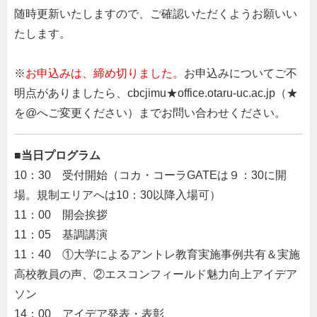
随時更新いたしますので、ご確認いただくようお願いい
たします。
※
お申込みは、締め切りました。
お申込みについてご不
明点がありましたら、cbcjimu★office.otaru-uc.ac.jp（★
を@へご変更ください）までお問い合わせください。
■
当日プログラム
10：30 受付開始（コカ・コーラGATEは９：30に開
場。規制エリアへは10：30以降入場可）
11：00 開会挨拶
11：05 基調講演
11：40 ①大学によるアントレ教育実施事例共有＆実施
高校教員の声、②エスコンフィールド魅力向上アイデア
ソン
14：00 アイデア発表・表彰