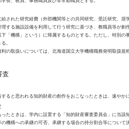
の学長、教員、事務職員及び非常勤職員とする。
支給された研究経費（外部機関等との共同研究、受託研究、奨
管理する施設設備を利用して行う研究に基づき、教職員等が創
以下「機構」という）に帰属するものとする。ただし、特別の
きる。
権利の取扱いについては、北海道国立大学機構職務発明取扱規
審査
当すると思われる知的財産の創作をおこなったときは、速やか
定
あったときは、学内に設置する「知的財産審査委員会」に当該
等の機構への承継の可否、承継する場合の持分割合等について