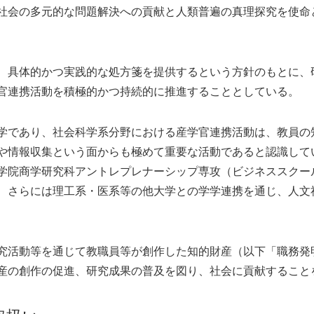
社会の多元的な問題解決への貢献と人類普遍の真理探究を使命
、具体的かつ実践的な処方箋を提供するという方針のもとに、
官連携活動を積極的かつ持続的に推進することとしている。
学であり、社会科学系分野における産学官連携活動は、教員の
や情報収集という面からも極めて重要な活動であると認識して
学院商学研究科アントレプレナーシップ専攻（ビジネススクー
、さらには理工系・医系等の他大学との学学連携を通じ、人文
究活動等を通じて教職員等が創作した知的財産（以下「職務発
産の創作の促進、研究成果の普及を図り、社会に貢献すること