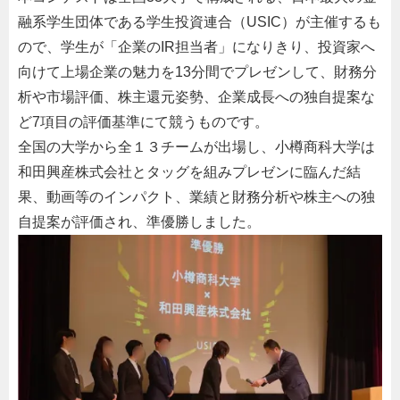
融系学生団体である学生投資連合（USIC）が主催するも
ので、学生が「企業のIR担当者」になりきり、投資家へ
向けて上場企業の魅力を13分間でプレゼンして、財務分
析や市場評価、株主還元姿勢、企業成長への独自提案な
ど7項目の評価基準にて競うものです。
全国の大学から全１３チームが出場し、小樽商科大学は
和田興産株式会社とタッグを組みプレゼンに臨んだ結
果、動画等のインパクト、業績と財務分析や株主への独
自提案が評価され、準優勝しました。