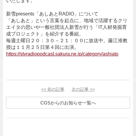
いたします。
・
新雪presents「あしあとRADIO」について
「あしあと」という言葉を起点に、地域で活躍するクリ
エイタの思いや一般社団法人新雪が行う「IT人材発掘育
成プロジェクト」を紹介する番組。
毎週土曜日２０：３０－２１：００に放送中。藤江准教
授は１１月２５日第４回に出演。
https://stvradiopodcast.sakura.ne.jp/category/ashiato
・
・
<<
前の記事
次の記事
>>
CGSからのお知らせ一覧へ