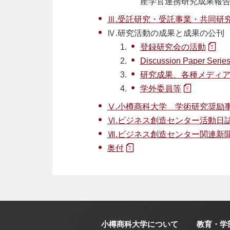
産学官連携研究成果報
Ⅲ.受託研究・受託事業・共同研
Ⅳ.研究活動の成果と成果の公刊
登録研究会の活動
Discussion Paper Serie
研究成果、各種メディ
学外委員等
Ⅴ.小樽商科大学 学術研究奨励
Ⅵ.ビジネス創造センター活動日
Ⅶ.ビジネス創造センター関連新
奥付
小樽商科大学について
教育・学