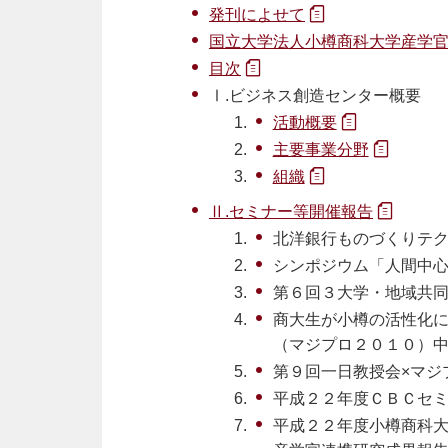
発刊によせて
国立大学法人小樽商科大学産学
目次
Ⅰ.ビジネス創造センター概要
活動概要
主要事業分野
組織
Ⅱ.セミナー等開催報告
北洋銀行ものづくりテクノ
シンポジウム「人間中
第６回３大学・地域共
商大生が小樽の活性化
（マジプロ２０１０）
第９回一日教授会×マジ
平成２２年度ＣＢＣセ
平成２２年度小樽商科