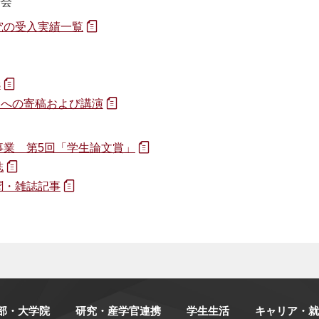
告会
究の受入実績一覧
s
アへの寄稿および講演
事業 第5回「学生論文賞」
誌
聞・雑誌記事
部・大学院
研究・産学官連携
学生生活
キャリア・就