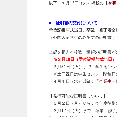
以下、１月13日（火）掲載の
【
令和
■ 証明書の交付について
学位記授与式当日、
卒業・修了者全
（外国人留学生のみ英文の証明書も
上記を超える枚数・種類の証明書が
※３月18日（学位記授与式当日
・３月
31
日（火）まで：学生センタ
※土日祝日は学生センター閉館日
・４月１日（水）以降：
「卒業生・
【発行可能な証明書について】
・３月２日（月）から：今年度後期
・３月
17
日（火）まで：卒業・修了