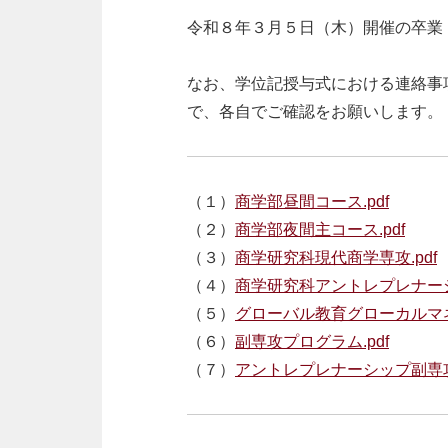
令和８年３月５日（木）開催の卒業
なお、学位記授与式における連絡事
で、各自でご確認をお願いします。
（１）
商学部昼間コース.pdf
（２）
商学部夜間主コース.pdf
（３）
商学研究科現代商学専攻.pdf
（４）
商学研究科アントレプレナーシ
（５）
グローバル教育グローカルマネ
（６）
副専攻プログラム.pdf
（７）
アントレプレナーシップ副専攻