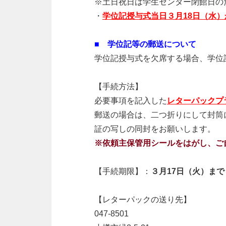
※土日祝日は学生センター閉館日の
・
学位記授与式当日３月
18
日（水）
■ 学位記等の郵送について
学位記授与式を欠席する場合、学位
【手続方法】
必要事項を記入した
レターパックプ
郵送の場合は、二つ折りにして封筒
証の写しの同封をお願いします。
※依頼主保管用シールをはがし、ご
【手続期限】：
３月17日（火）ま
【レターパックの送り先】
047-8501