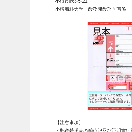
小樽市緑
3-5-21
小樽商科大学 教務課教務企画係
【注意事項】
・郵送希望者の学位記及び証明書は