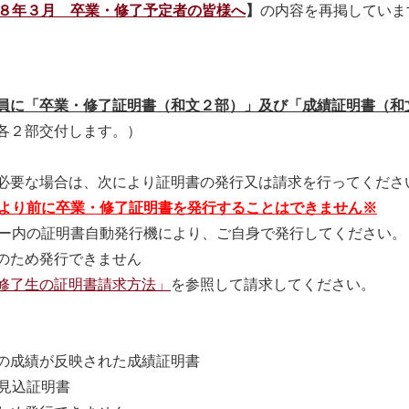
８年３月 卒業・修了予定者の皆様へ
】
の内容を再掲していま
員
に「卒業・修了証明書（和文２部）」及び「成績証明書（和
各２部交付します。）
必要な場合は、次により証明書の発行又は請求を行ってくださ
）より前に卒業・修了証明書を発行することはできません※
ー内の証明書自動発行機により、ご自身で発行してください。
のため発行できません
修了生の証明書請求方法」
を参照して請求してください。
の成績が反映された成績証明書
見込証明書