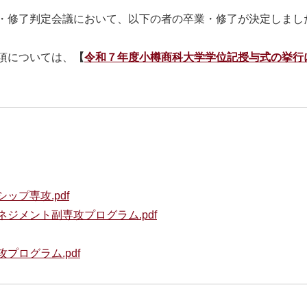
・修了判定会議において、以下の者の卒業・修了が決定しまし
項については、
【
令和７年度小樽商科大学学位記授与式の挙行
ップ専攻.pdf
ジメント副専攻プログラム.pdf
プログラム.pdf