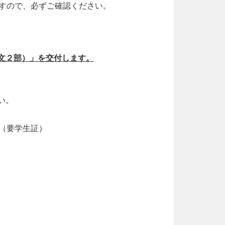
すので、必ずご確認ください。
文２部）」を交付します。
い。
（要学生証）