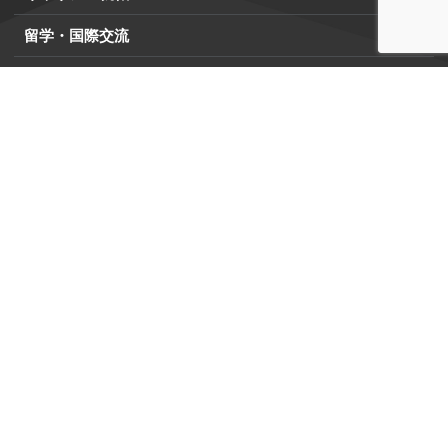
留学・国際交流
社会連携
学内・教務システム
学内限定サイト
学務情報システム
（Campus Square）
manaba/E-learning
大学情報
情報公開
点検・評価
公益通報窓口・相談窓口
調達情報
関連施設・サイト