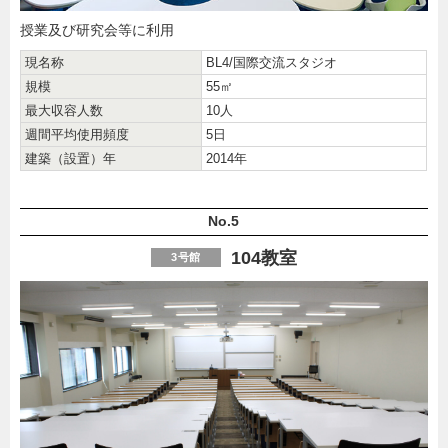
授業及び研究会等に利用
現名称
BL4/国際交流スタジオ
規模
55㎡
最大収容人数
10人
週間平均使用頻度
5日
建築（設置）年
2014年
No.5
104教室
3号館