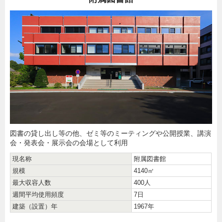
図書の貸し出し等の他、ゼミ等のミーティングや公開授業、講演
会・発表会・展示会の会場として利用
現名称
附属図書館
規模
4140㎡
最大収容人数
400人
週間平均使用頻度
7日
建築（設置）年
1967年