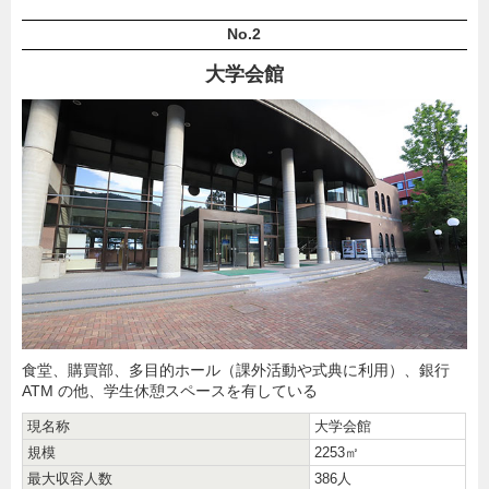
No.2
大学会館
食堂、購買部、多目的ホール（課外活動や式典に利用）、銀行
ATM の他、学生休憩スペースを有している
現名称
大学会館
規模
2253㎡
最大収容人数
386人