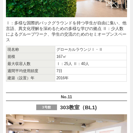
Ⅰ：多様な国際的バックグラウンドを持つ学生が自由に集い、他
言語、異文化理解を深めるための多様な学びの拠点 Ⅱ：少人数
によるグループワーク、学生の交流のためのセミオープンスペー
ス
現名称
グローカルラウンジ
Ⅰ・Ⅱ
規模
167㎡
最大収容人数
Ⅰ：25人 Ⅱ：40人
週間平均使用頻度
7日
建築（設置）年
2016年
No.11
303教室（BL1)
3号館