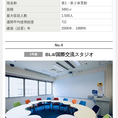
現名称
第1・第２体育館
規模
3481㎡
最大収容人数
1,500人
週間平均使用頻度
7日
建築（設置）年
2006年、1988年
No.4
BL4/国際交流スタジオ
2号館