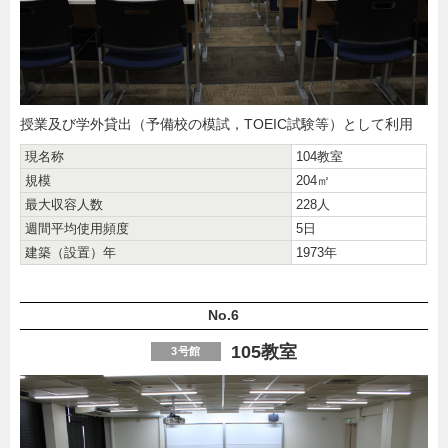
授業及び学外貸出（予備校の模試，TOEIC試験等）として利用
現名称
104教室
規模
204㎡
最大収容人数
228人
週間平均使用頻度
5日
建築（設置）年
1973年
No.6
105教室
3号館