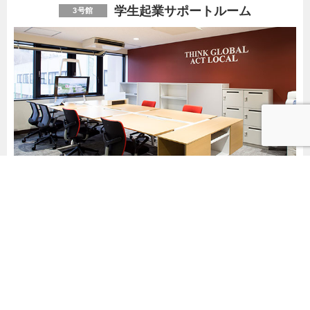
学生起業サポートルーム
3号館
学生ベンチャー企業の外部との打ち合わせ等に利用
現名称
学生起業サポートルーム
規模
61㎡
最大収容人数
15人
週間平均使用頻度
5日
建築（設置）年
2016年