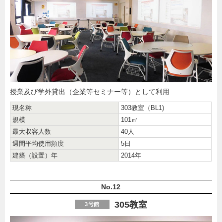
授業及び学外貸出（企業等セミナー等）として利用
現名称
303教室（BL1)
規模
101㎡
最大収容人数
40人
週間平均使用頻度
5日
建築（設置）年
2014年
No.12
305教室
3号館