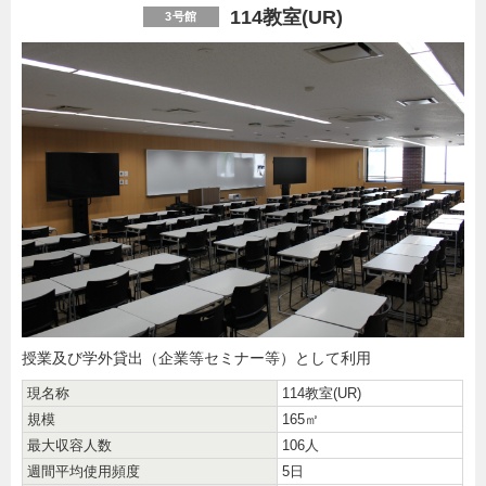
114教室(UR)
3号館
授業及び学外貸出（企業等セミナー等）として利用
現名称
114教室(UR)
規模
165㎡
最大収容人数
106人
週間平均使用頻度
5日