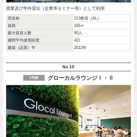
授業及び学外貸出（企業等セミナー等）として利用
現名称
213教室（AL）
規模
165㎡
最大収容人数
90人
週間平均使用頻度
4日
建築（設置）年
2012年
No.10
グローカルラウンジⅠ・Ⅱ
3号館