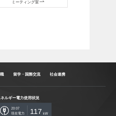
ミーティング室
職
留学・国際交流
社会連携
エネルギー電力使用状況
20:07
117
現在電力
kW