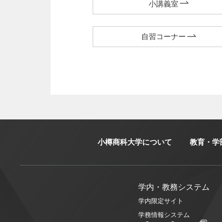
小講義室
自習コーナー
小樽商科大学について
教育・学
学内・教務システム
学内限定サイト
学務情報システム