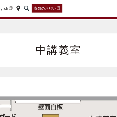
glish
寄附の
お願い
中講義室