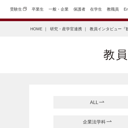
受験生
卒業生
一般・企業
保護者
在学生
教職員
En
HOME
｜
研究・産学官連携
｜
教員インタビュー『
教
ALL
企業法学科