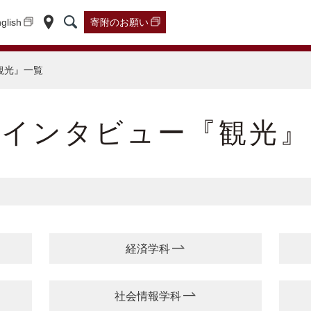
glish
寄附の
お願い
観光』一覧
員インタビュー『観光』
経済学科
社会情報学科