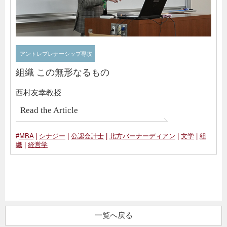
アントレプレナーシップ専攻
組織 この無形なるもの
西村友幸教授
Read the Article
#
MBA
|
シナジー
|
公認会計士
|
北方バーナーディアン
|
文学
|
組
織
|
経営学
一覧へ戻る