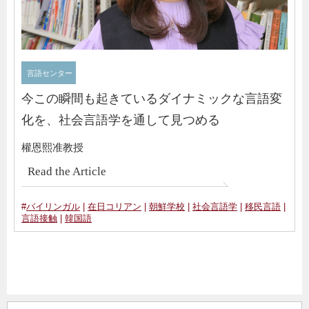
言語センター
今この瞬間も起きているダイナミックな言語変
化を、社会言語学を通して見つめる
權恩熙准教授
Read the Article
#
バイリンガル
|
在日コリアン
|
朝鮮学校
|
社会言語学
|
移民言語
|
言語接触
|
韓国語