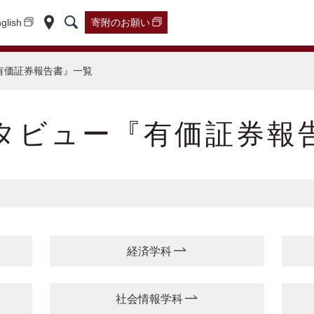
glish
寄附の
お願い
有価証券報告書』一覧
タビュー『有価証券報
経済学科
社会情報学科