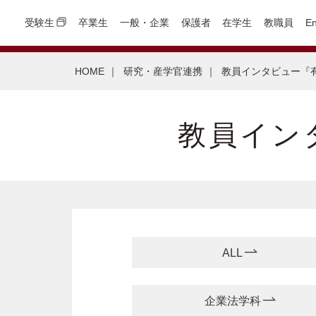
受験生
卒業生
一般・企業
保護者
在学生
教職員
En
HOME
｜
研究・産学官連携
｜
教員インタビュー『
教員イン
ALL
企業法学科